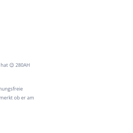
g hat 😉 280AH
hungsfreie
 merkt ob er am